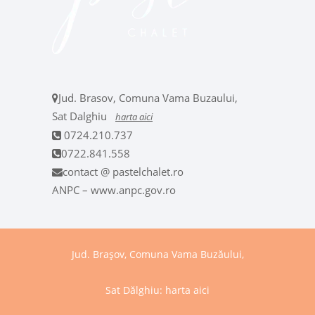
Jud. Brasov, Comuna Vama Buzaului,
Sat Dalghiu
harta aici
0724.210.737
0722.841.558
contact @ pastelchalet.ro
ANPC – www.anpc.gov.ro
Jud. Brașov, Comuna Vama Buzăului,
Sat Dălghiu:
harta aici