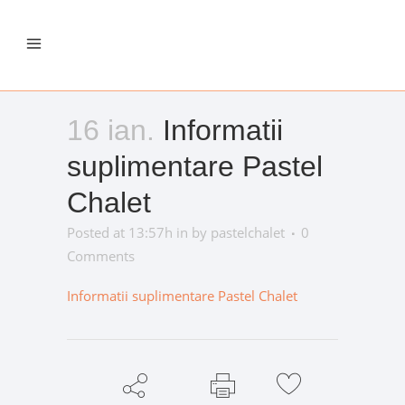
16 ian.
Informatii
suplimentare Pastel
Chalet
Posted at 13:57h
in
by
pastelchalet
0
Comments
Informatii suplimentare Pastel Chalet