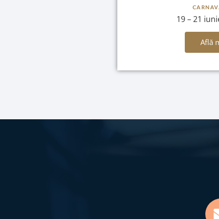
CARNAV
19 – 21 iun
Află 