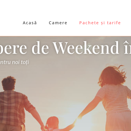
Acasă
Camere
Pachete și tarife
ere de Weekend î
ntru noi toți