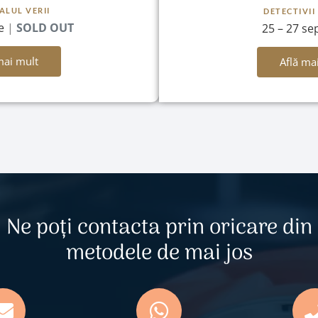
ALUL VERII
DETECTIVII
ie
|
SOLD OUT
25 – 27 se
mai mult
Află ma
Ne poți contacta prin oricare din
metodele de mai jos