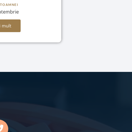
 TOAMNEI
ptembrie
i mult