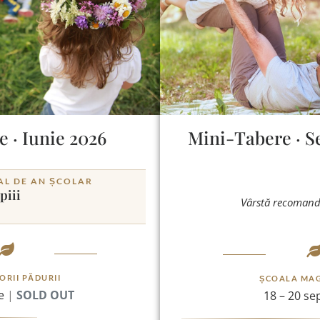
 · Iunie 2026
Mini-Tabere · S
AL DE AN ȘCOLAR
piii
Vârstă recoman
ORII PĂDURII
ȘCOALA MAG
ie
|
SOLD OUT
18 – 20 se