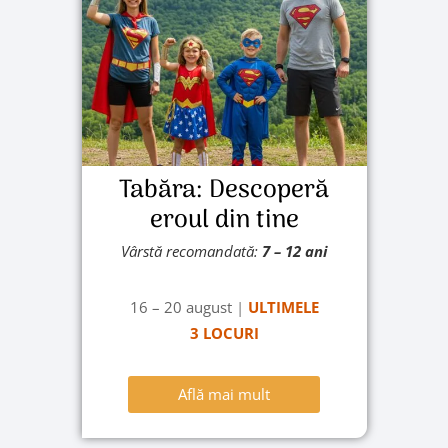
Tabăra: Descoperă
eroul din tine
Vârstă recomandată:
7
– 12 ani
16 – 20 august
|
ULTIMELE
3 LOCURI
Află mai mult