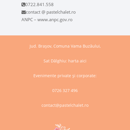
0722.841.558
contact @ pastelchalet.ro
ANPC – www.anpc.gov.ro
Jud. Brașov, Comuna Vama Buzăului,
Sat Dălghiu:
harta aici
Evenimente private și corporate:
0726 327 496
contact@pastelchalet.ro