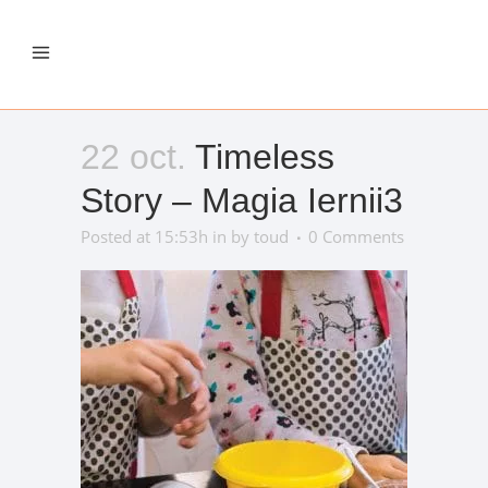
22 oct.
Timeless
Story – Magia Iernii3
Posted at 15:53h
in
by
toud
0 Comments