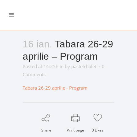
16 ian.
Tabara 26-29
aprilie – Program
Posted at 14:25h
in
by
pastelchalet
0
Comments
Tabara 26-29 aprilie - Program
Share
Print page
0
Likes