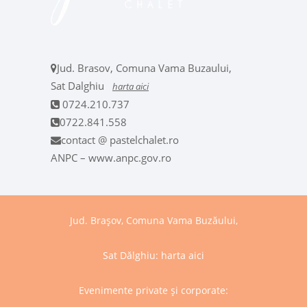
Jud. Brasov, Comuna Vama Buzaului,
Sat Dalghiu
harta aici
0724.210.737
0722.841.558
contact @ pastelchalet.ro
ANPC – www.anpc.gov.ro
Jud. Brașov, Comuna Vama Buzăului,
Sat Dălghiu:
harta aici
Evenimente private și corporate: