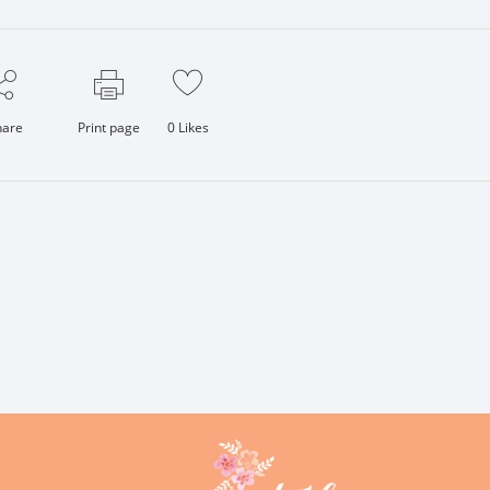
hare
Print page
0
Likes