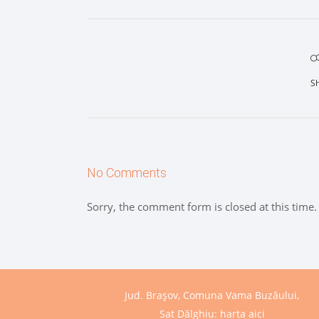
S
No Comments
Sorry, the comment form is closed at this time.
Jud. Brașov, Comuna Vama Buzăului,
Sat Dălghiu:
harta aici