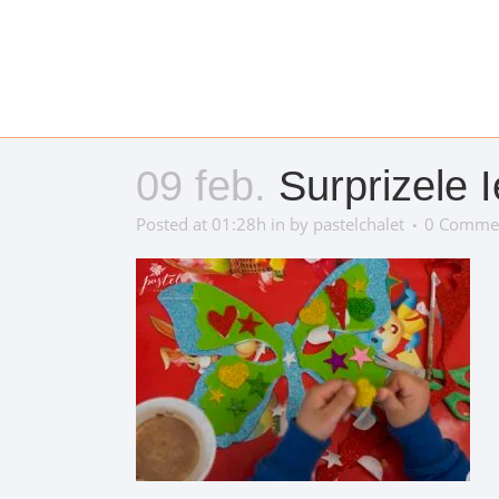
09 feb.
Surprizele I
Posted at 01:28h
in
by
pastelchalet
0 Comme