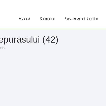
Acasă
Camere
Pachete și tarife
epurasului (42)
nts