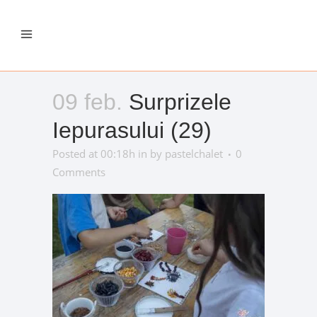
09 feb.
Surprizele
Iepurasului (29)
Posted at 00:18h
in
by
pastelchalet
0
Comments