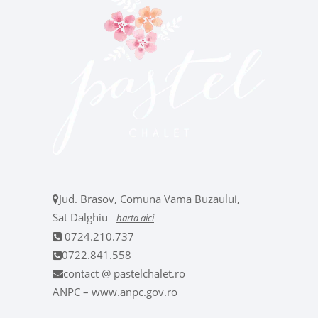
Jud. Brasov, Comuna Vama Buzaului,
Sat Dalghiu
harta aici
0724.210.737
0722.841.558
contact @ pastelchalet.ro
ANPC – www.anpc.gov.ro