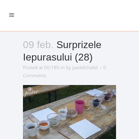
09 feb.
Surprizele
Iepurasului (28)
Posted at 00:18h
in
by
pastelchalet
0
Comments