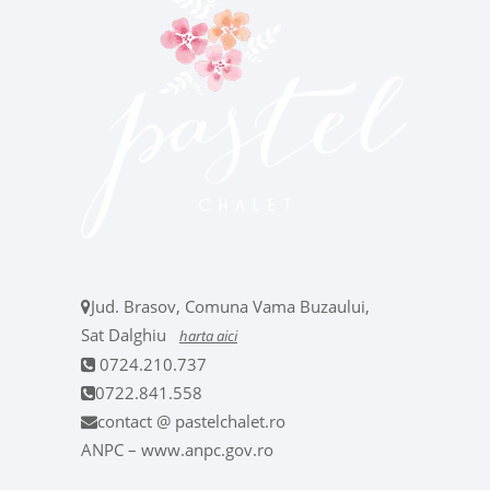
Jud. Brasov, Comuna Vama Buzaului,
Sat Dalghiu
harta aici
0724.210.737
0722.841.558
contact @ pastelchalet.ro
ANPC – www.anpc.gov.ro