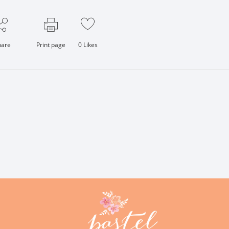
hare
Print page
0
Likes