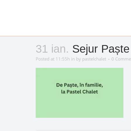
31 ian.
Sejur Paște
Posted at 11:55h
in
by
pastelchalet
0 Comme