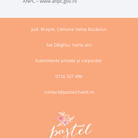
ANPC – www.anpc.gov.ro
Jud. Brașov, Comuna Vama Buzăului,
Sat Dălghiu:
harta aici
Evenimente private și corporate:
0726 327 496
contact@pastelchalet.ro