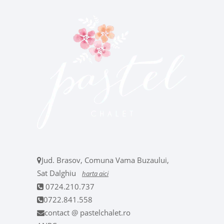
Jud. Brasov, Comuna Vama Buzaului,
Sat Dalghiu
harta aici
0724.210.737
0722.841.558
contact @ pastelchalet.ro