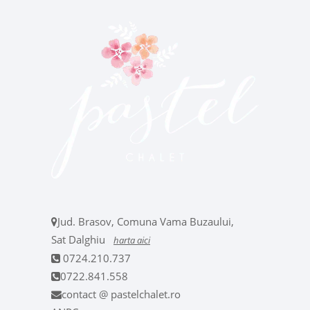
Jud. Brasov, Comuna Vama Buzaului,
Sat Dalghiu
harta aici
0724.210.737
0722.841.558
contact @ pastelchalet.ro