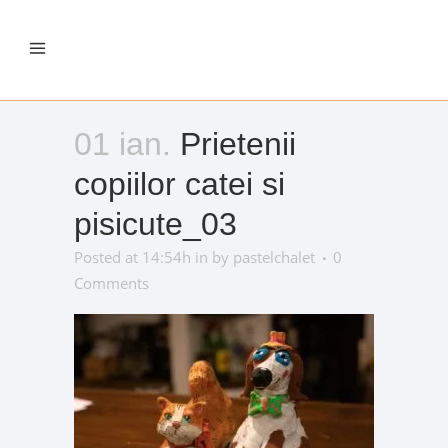
01 ian.
Prietenii
copiilor catei si
pisicute_03
Posted at 14:54h
in
by
pastelchalet
0
Comments