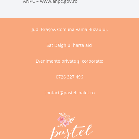
ANPC – www.anpc.gov.ro
Jud. Brașov, Comuna Vama Buzăului,
Sat Dălghiu:
harta aici
Evenimente private și corporate:
0726 327 496
contact@pastelchalet.ro