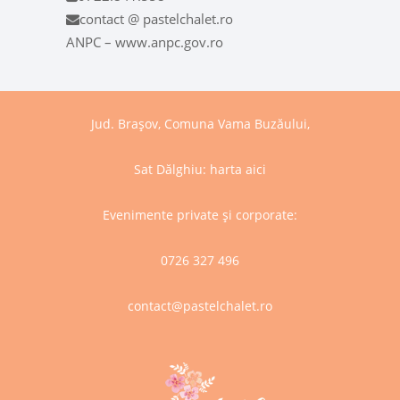
contact @ pastelchalet.ro
ANPC – www.anpc.gov.ro
Jud. Brașov, Comuna Vama Buzăului,
Sat Dălghiu:
harta aici
Evenimente private și corporate:
0726 327 496
contact@pastelchalet.ro