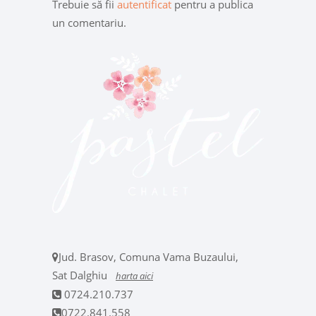
Trebuie să fii
autentificat
pentru a publica
un comentariu.
Jud. Brasov, Comuna Vama Buzaului,
Sat Dalghiu
harta aici
0724.210.737
0722.841.558