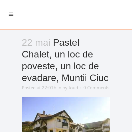
22 mai
Pastel
Chalet, un loc de
poveste, un loc de
evadare, Muntii Ciuc
Posted at 22:01h
in
by
toud
0 Comments