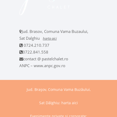
Jud. Brasov, Comuna Vama Buzaului,
Sat Dalghiu
harta aici
0724.210.737
0722.841.558
contact @ pastelchalet.ro
ANPC – www.anpc.gov.ro
Jud. Brașov, Comuna Vama Buzăului,
Sat Dălghiu:
harta aici
Evenimente private și corporate: