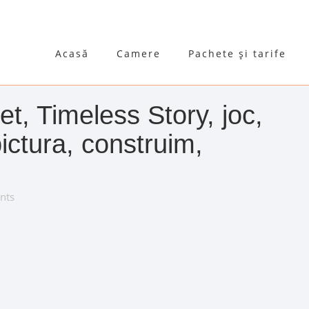
Acasă
Camere
Pachete și tarife
t, Timeless Story, joc,
pictura, construim,
nts