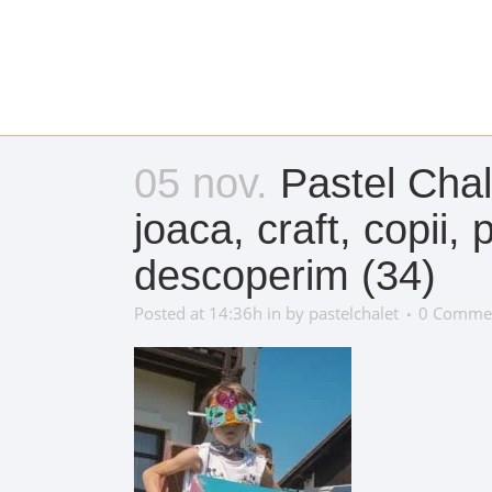
05 nov.
Pastel Chale
joaca, craft, copii, 
descoperim (34)
Posted at 14:36h
in
by
pastelchalet
0 Comme