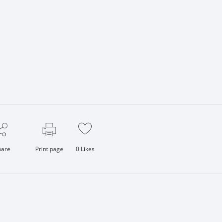
hare
Print page
0
Likes