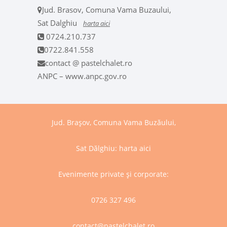
Jud. Brasov, Comuna Vama Buzaului,
Sat Dalghiu
harta aici
0724.210.737
0722.841.558
contact @ pastelchalet.ro
ANPC – www.anpc.gov.ro
Jud. Brașov, Comuna Vama Buzăului,
Sat Dălghiu:
harta aici
Evenimente private și corporate:
0726 327 496
contact@pastelchalet.ro