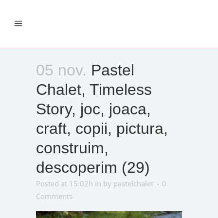
05 nov.
Pastel
Chalet, Timeless
Story, joc, joaca,
craft, copii, pictura,
construim,
descoperim (29)
Posted at 15:02h
in
by
pastelchalet
0
Comments