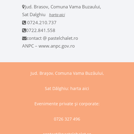
Jud. Brasov, Comuna Vama Buzaului,
Sat Dalghiu
harta aici
0724.210.737
0722.841.558
contact @ pastelchalet.ro
ANPC – www.anpc.gov.ro
Jud. Brașov, Comuna Vama Buzăului,
Sat Dălghiu:
harta aici
Evenimente private și corporate:
0726 327 496