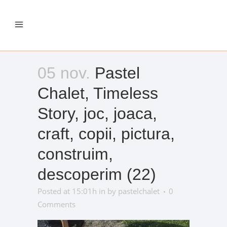
05 nov.
Pastel
Chalet, Timeless
Story, joc, joaca,
craft, copii, pictura,
construim,
descoperim (22)
Posted at 15:01h
in
by
pastelchalet
0
Comments