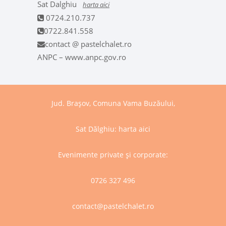
Sat Dalghiu
harta aici
0724.210.737
0722.841.558
contact @ pastelchalet.ro
ANPC – www.anpc.gov.ro
Jud. Brașov, Comuna Vama Buzăului,
Sat Dălghiu:
harta aici
Evenimente private și corporate:
0726 327 496
contact@pastelchalet.ro