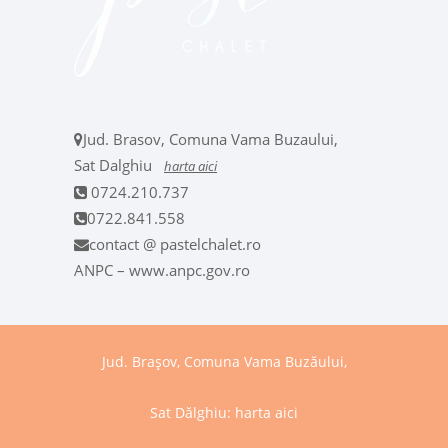
Jud. Brasov, Comuna Vama Buzaului,
Sat Dalghiu
harta aici
0724.210.737
0722.841.558
contact @ pastelchalet.ro
ANPC – www.anpc.gov.ro
Jud. Brașov, Comuna Vama Buzăului,
Sat Dălghiu:
harta aici