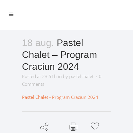
18 aug.
Pastel
Chalet – Program
Craciun 2024
Posted at 23:51h
in
by
pastelchalet
0
Comments
Pastel Chalet - Program Craciun 2024