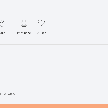
hare
Print page
0
Likes
omentariu.