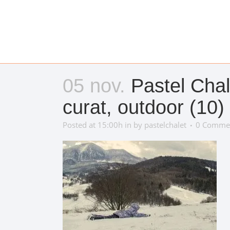
05 nov.
Pastel Chal
curat, outdoor (10)
Posted at 15:00h
in
by
pastelchalet
0 Comme