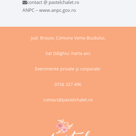
contact @ pastelchalet.ro
ANPC – www.anpc.gov.ro
Jud. Brașov, Comuna Vama Buzăului,
Sat Dălghiu:
harta aici
Evenimente private și corporate:
0726 327 496
contact@pastelchalet.ro