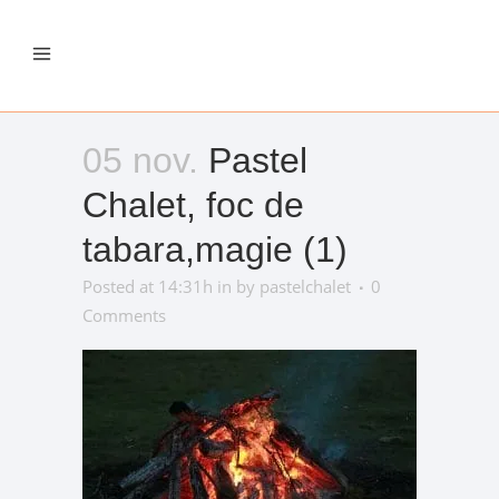
05 nov.
Pastel
Chalet, foc de
tabara,magie (1)
Posted at 14:31h
in
by
pastelchalet
0
Comments