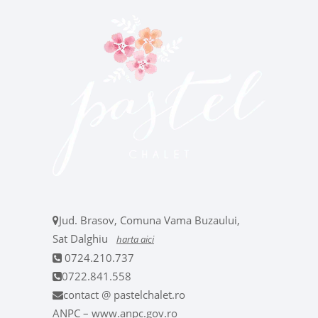
Jud. Brasov, Comuna Vama Buzaului,
Sat Dalghiu
harta aici
0724.210.737
0722.841.558
contact @ pastelchalet.ro
ANPC – www.anpc.gov.ro