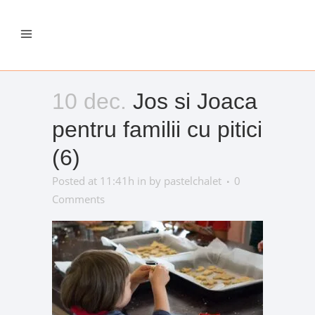
10 dec.
Jos si Joaca
pentru familii cu pitici
(6)
Posted at 11:41h
in
by
pastelchalet
0
Comments