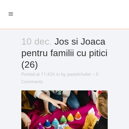
10 dec.
Jos si Joaca
pentru familii cu pitici
(26)
Posted at 11:42h
in
by
pastelchalet
0
Comments