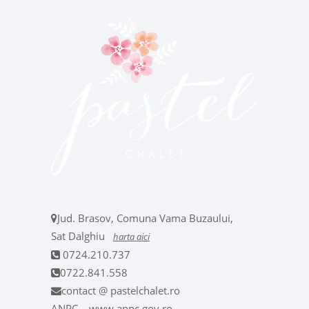
Jud. Brasov, Comuna Vama Buzaului,
Sat Dalghiu
harta aici
0724.210.737
0722.841.558
contact @ pastelchalet.ro
ANPC – www.anpc.gov.ro