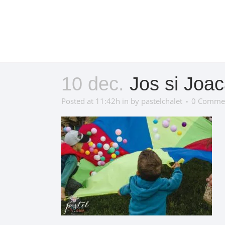
10 dec.
Jos si Joaca
Posted at 11:42h
in
by
pastelchalet
0 Comme