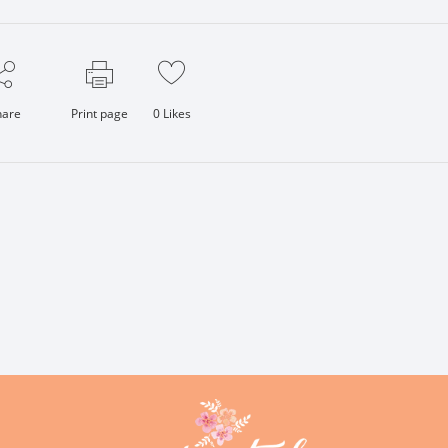
hare
Print page
0
Likes