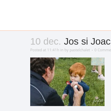
10 dec.
Jos si Joaca
Posted at 11:41h
in
by
pastelchalet
0 Comme