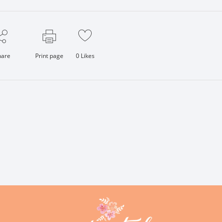
hare
Print page
0
Likes