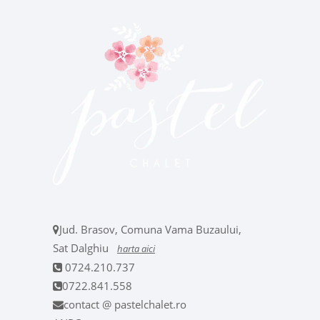
Jud. Brasov, Comuna Vama Buzaului,
Sat Dalghiu
harta aici
0724.210.737
0722.841.558
contact @ pastelchalet.ro