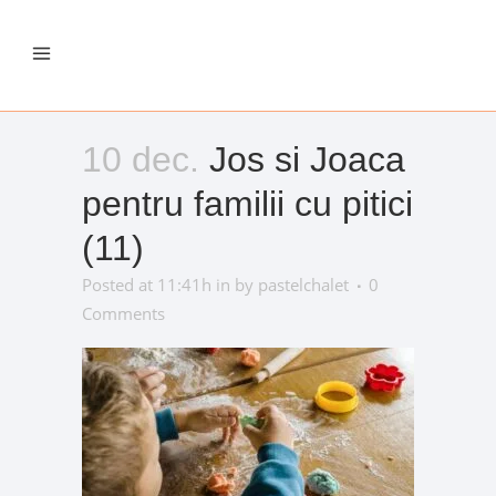
10 dec.
Jos si Joaca
pentru familii cu pitici
(11)
Posted at 11:41h
in
by
pastelchalet
0
Comments