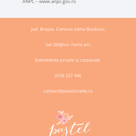
ANPC – www.anpc.gov.ro
Jud. Brașov, Comuna Vama Buzăului,
Sat Dălghiu:
harta aici
Evenimente private și corporate:
0726 327 496
contact@pastelchalet.ro