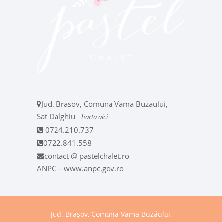
Jud. Brasov, Comuna Vama Buzaului,
Sat Dalghiu
harta aici
0724.210.737
0722.841.558
contact @ pastelchalet.ro
ANPC – www.anpc.gov.ro
Jud. Brașov, Comuna Vama Buzăului,