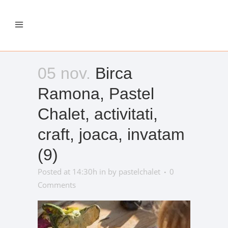
05 nov.
Birca
Ramona, Pastel
Chalet, activitati,
craft, joaca, invatam
(9)
Posted at 14:30h
in
by
pastelchalet
0
Comments