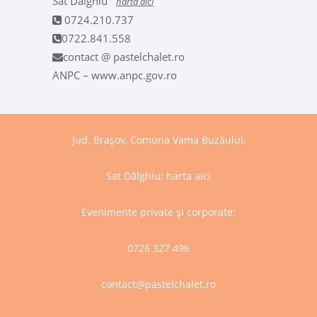
Sat Dalghiu
harta aici
0724.210.737
0722.841.558
contact @ pastelchalet.ro
ANPC – www.anpc.gov.ro
Jud. Brașov, Comuna Vama Buzăului,
Sat Dălghiu:
harta aici
Evenimente private și corporate:
0726 327 496
contact@pastelchalet.ro