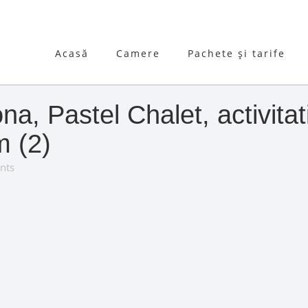
Acasă
Camere
Pachete și tarife
, Pastel Chalet, activitati
m (2)
nts