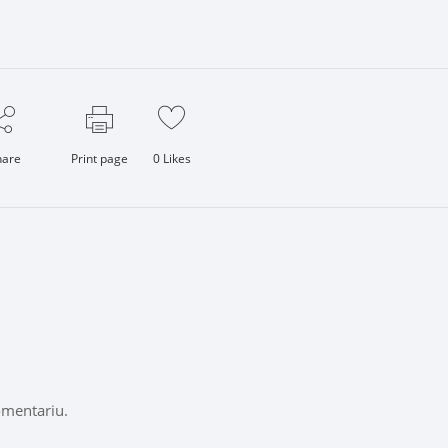
hare
Print page
0
Likes
omentariu.