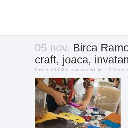
05 nov.
Birca Ramona
craft, joaca, invata
Posted at 14:30h
in
by
pastelchalet
0 Comme