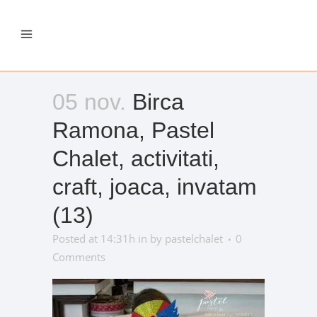
05 nov.
Birca
Ramona, Pastel
Chalet, activitati,
craft, joaca, invatam
(13)
Posted at 14:31h
in
by
pastelchalet
0
Comments