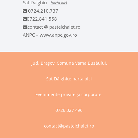
Sat Dalghiu
harta aici
0724.210.737
0722.841.558
contact @ pastelchalet.ro
ANPC – www.anpc.gov.ro
Jud. Brașov, Comuna Vama Buzăului,
Sat Dălghiu:
harta aici
Evenimente private și corporate:
0726 327 496
contact@pastelchalet.ro