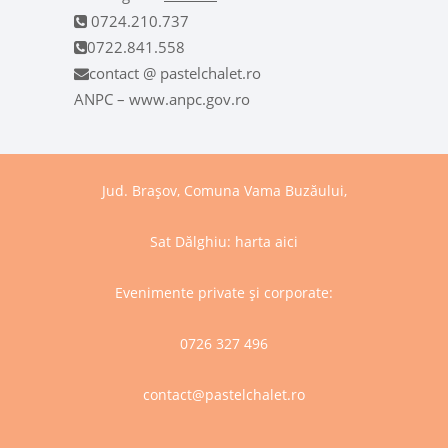
0724.210.737
0722.841.558
contact @ pastelchalet.ro
ANPC – www.anpc.gov.ro
Jud. Brașov, Comuna Vama Buzăului,
Sat Dălghiu:
harta aici
Evenimente private și corporate:
0726 327 496
contact@pastelchalet.ro