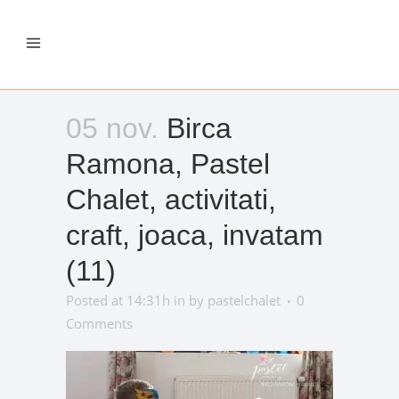
05 nov.
Birca
Ramona, Pastel
Chalet, activitati,
craft, joaca, invatam
(11)
Posted at 14:31h
in
by
pastelchalet
0
Comments