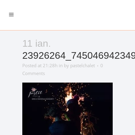
11 ian.
23926264_74504694234
Posted at 21:28h
in
by
pastelchalet
0
Comments