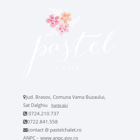
Jud. Brasov, Comuna Vama Buzaului,
Sat Dalghiu
harta aici
0724.210.737
0722.841.558
contact @ pastelchalet.ro
ANPC – www.anpc.gov.ro