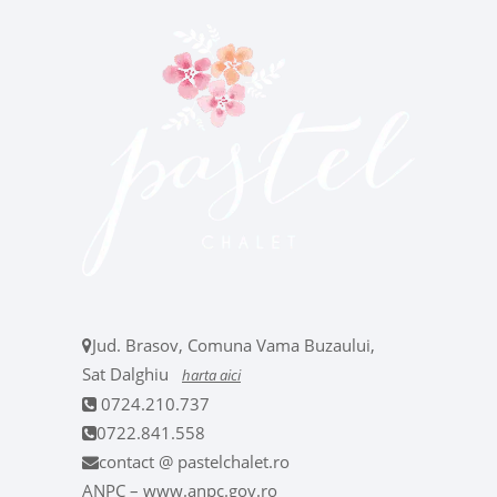
Jud. Brasov, Comuna Vama Buzaului,
Sat Dalghiu
harta aici
0724.210.737
0722.841.558
contact @ pastelchalet.ro
ANPC – www.anpc.gov.ro