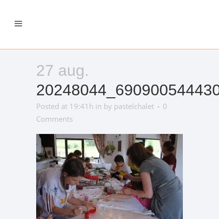
27 aug.
20248044_69090054443
Posted at 19:41h
in
by
pastelchalet
0
Comments