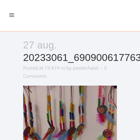
27 aug.
20233061_69090061776
Posted at 19:41h
in
by
pastelchalet
0
Comments