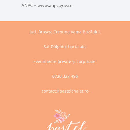
ANPC – www.anpc.gov.ro
Jud. Brașov, Comuna Vama Buzăului,
Sat Dălghiu:
harta aici
Evenimente private și corporate:
0726 327 496
contact@pastelchalet.ro