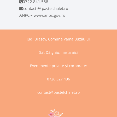
0722.841.558
contact @ pastelchalet.ro
ANPC – www.anpc.gov.ro
Jud. Brașov, Comuna Vama Buzăului,
Sat Dălghiu:
harta aici
Evenimente private și corporate:
0726 327 496
contact@pastelchalet.ro