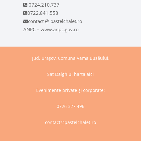
0724.210.737
0722.841.558
contact @ pastelchalet.ro
ANPC – www.anpc.gov.ro
Jud. Brașov, Comuna Vama Buzăului,
Sat Dălghiu:
harta aici
Evenimente private și corporate:
0726 327 496
contact@pastelchalet.ro