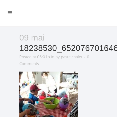
09 mai
18238530_65207670164
Posted at 06:01h
in
by
pastelchalet
0
Comments