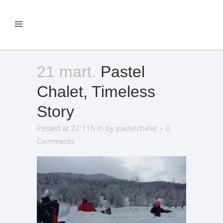
21 mart.
Pastel
Chalet, Timeless
Story
Posted at 22:11h
in
by
pastelchalet
0
Comments