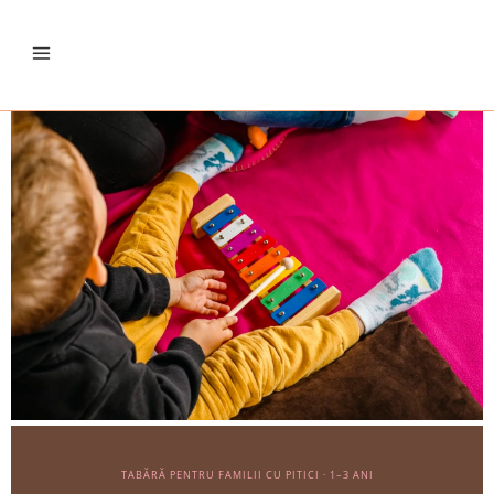
TABĂRĂ PENTRU FAMILII CU PITICI · 1–3 ANI