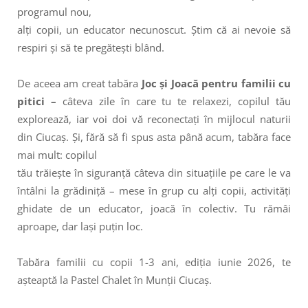
programul nou,
alți copii, un educator necunoscut. Știm că ai nevoie să
respiri și să te pregătești blând.
De aceea am creat tabăra
Joc și Joacă pentru familii cu
pitici –
câteva zile în care tu te relaxezi, copilul tău
explorează, iar voi doi vă reconectați în mijlocul naturii
din Ciucaș. Și, fără să fi spus asta până acum, tabăra face
mai mult: copilul
tău trăiește în siguranță câteva din situațiile pe care le va
întâlni la grădiniță – mese în grup cu alți copii, activități
ghidate de un educator, joacă în colectiv. Tu rămâi
aproape, dar lași puțin loc.
Tabăra familii cu copii 1-3 ani, ediția iunie 2026, te
așteaptă la Pastel Chalet în Munții Ciucaș.