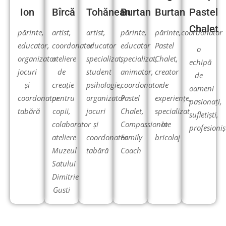
Ion
Bîrcă
Tohănean
Burtan
Burtan
Pastel
Chalet
părinte,
artist,
artist,
părinte,
părinte,coordonator
educator,
coordonator
educator
educator
Pastel
o
organizator
ateliere
specializat,
specializat,
Chalet,
echipă
jocuri
de
student
animator,
creator
de
și
creație
psihologie,
coordonator
de
oameni
coordonator
pentru
organizator
Pastel
experiențe,
pasionați,
tabără
copii,
jocuri
Chalet,
specializat
sufletiști,
colaborator
și
Compassionate
în
profesioniș
ateliere
coordonator
Family
bricolaj
Muzeul
tabără
Coach
Satului
Dimitrie
Gusti