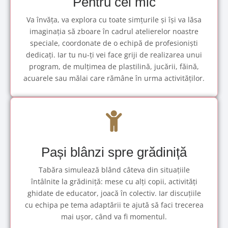
Pentru cel mic
Va învăța, va explora cu toate simțurile și își va lăsa
imaginația să zboare în cadrul atelierelor noastre
speciale, coordonate de o echipă de profesioniști
dedicați. Iar tu nu-ți vei face griji de realizarea unui
program, de mulțimea de plastilină, jucării, făină,
acuarele sau mălai care rămâne în urma activităților.
Pași blânzi spre grădiniță
Tabăra simulează blând câteva din situațiile
întâlnite la grădiniță: mese cu alți copii, activități
ghidate de educator, joacă în colectiv. Iar discuțiile
cu echipa pe tema adaptării te ajută să faci trecerea
mai ușor, când va fi momentul.