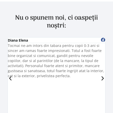
Nu o spunem noi, ci oaspeții
noștri:
Diana Elena
Dali
Tocmai ne-am intors din tabara pentru copii 0-3 ani si
Reco
sincer am ramas foarte impresionati. Totul a fost foarte
pent
bine organizat si comunicat, gandit pentru nevoile
anul
copiilor, dar si al parintilor (de la mancare, la tipul de
luni
activitati). Personalul foarte atent si primitor, mancare
acti
gustoasa si sanatoasa, totul foarte ingrijit atat la interior,
se l
cat si la exterior, privelistea perfecta.
deco
maxi
foar
serv
sa n
minu
cea 