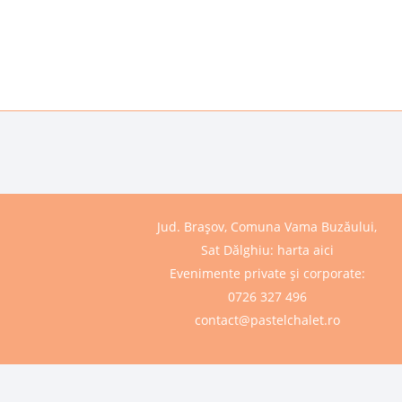
Jud. Brașov, Comuna Vama Buzăului,
Sat Dălghiu:
harta aici
Evenimente private și corporate:
0726 327 496
contact@pastelchalet.ro