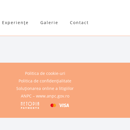
Experiențe
Galerie
Contact
Politica de cookie-uri
Politica de confidențialitate
Soluționarea online a litigiilor
ANPC – www.anpc.gov.ro