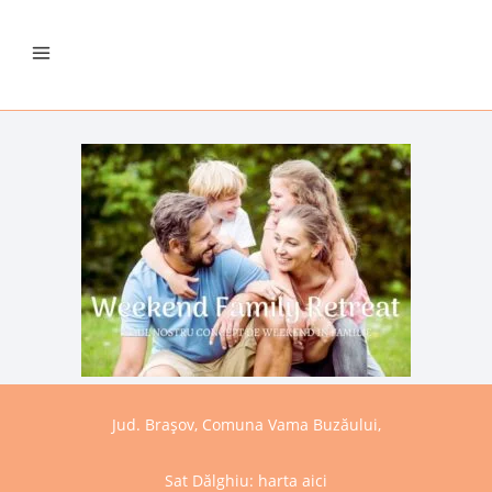
Jud. Brașov, Comuna Vama Buzăului,
Sat Dălghiu:
harta aici