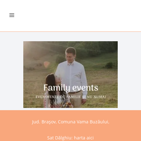
Jud. Brașov, Comuna Vama Buzăului,
Sat Dălghiu:
harta aici