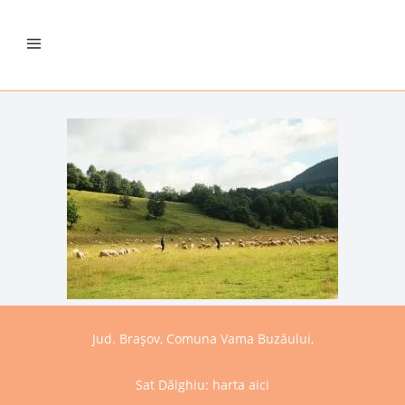
Jud. Brașov, Comuna Vama Buzăului,
Sat Dălghiu:
harta aici