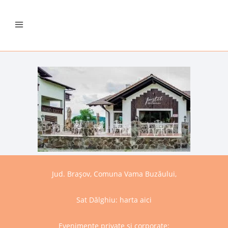
Jud. Brașov, Comuna Vama Buzăului,
Sat Dălghiu:
harta aici
Evenimente private și corporate: