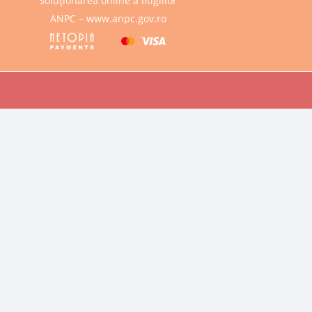
Soluționarea online a litigiilor
ANPC – www.anpc.gov.ro