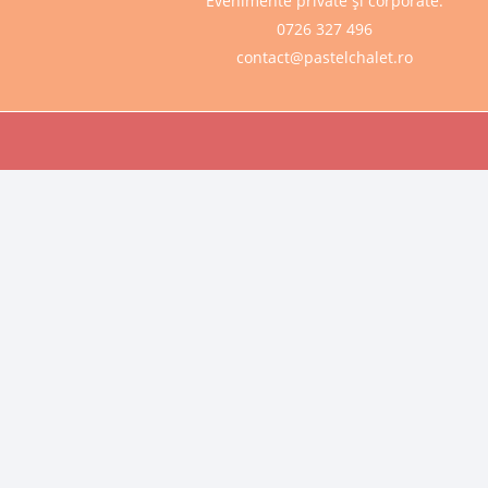
Evenimente private și corporate:
0726 327 496
contact@pastelchalet.ro