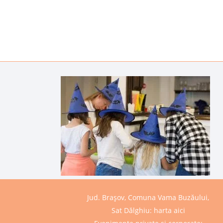
Jud. Brașov, Comuna Vama Buzăului,
Sat Dălghiu:
harta aici