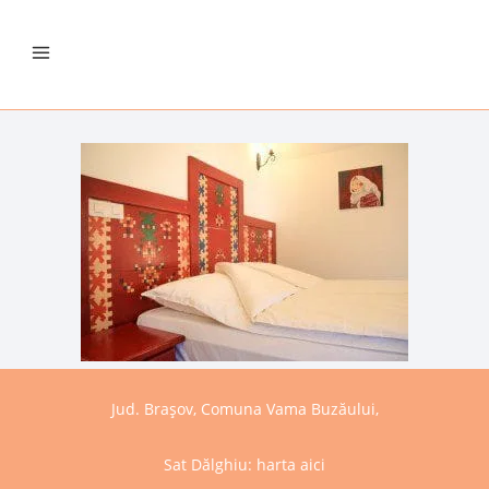
Jud. Brașov, Comuna Vama Buzăului,
Sat Dălghiu:
harta aici