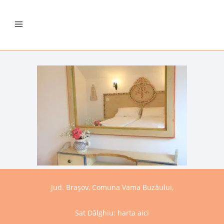
Jud. Brașov, Comuna Vama Buzăului,
Sat Dălghiu:
harta aici