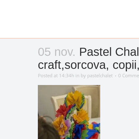
05 nov.
Pastel Chal
craft,sorcova, copii
Posted at 14:34h
in
by
pastelchalet
0 Comme