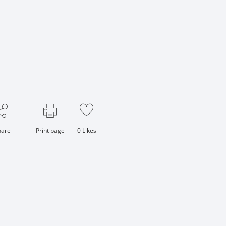
hare
Print page
0
Likes