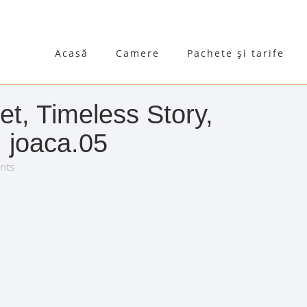
Acasă
Camere
Pachete și tarife
et, Timeless Story,
, joaca.05
nts