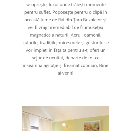
se oprește, locul unde trăiești momente
pentru suflet. Poposește pentru o clipă în
această lume de Rai din Țara Buzaielor și
vei fi vrăjit iremediabil de frumusețea
magnetică a naturii. Aerul, oamenii,
culorile, tradițiile, miresmele și gusturile se
vor împleti în fața ta pentru a-ți oferi un
sejur de neuitat, departe de tot ce
înseamnă agitație și freamăt cotidian. Bine
ai venit!