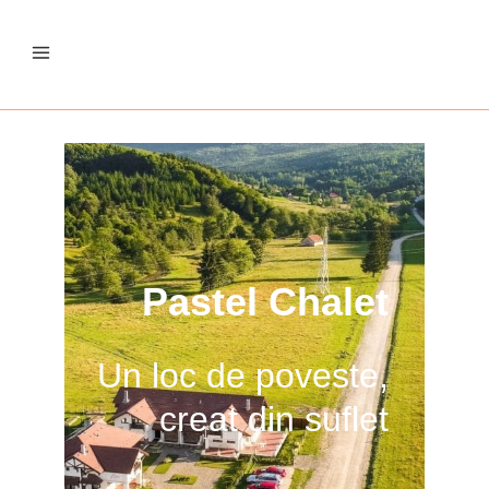
Pastel Chalet
Un loc de poveste,
creat din suflet