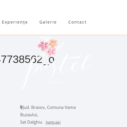
Experiențe
Galerie
Contact
47738562_o
Jud. Brasov, Comuna Vama
Buzaului,
Sat Dalghiu
harta aici