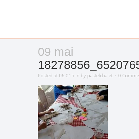
09 mai
18278856_652076
Posted at 06:01h
in
by
pastelchalet
0 Comme