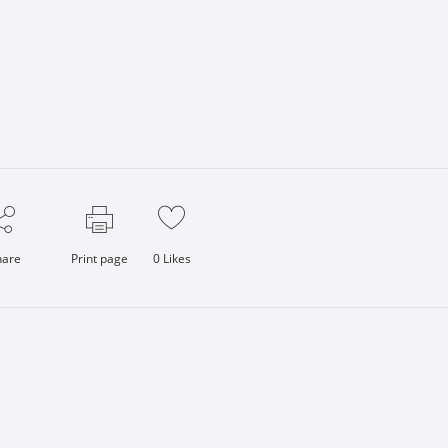
hare
Print page
0
Likes