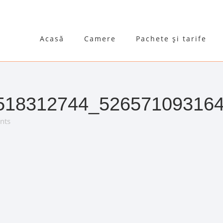
Acasă
Camere
Pachete și tarife
518312744_52657109316
nts